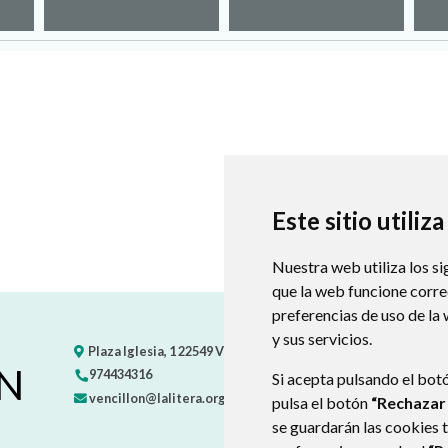
Este sitio utiliz
Nuestra web utiliza los si
que la web funcione corr
preferencias de uso de la
y sus servicios.
Plaza Iglesia, 1
22549
VENCILLÓN
- ARAGÓN
(ESPAÑA)
N
974434316
Si acepta pulsando el bot
vencillon@lalitera.org
pulsa el botón
“Rechazar
se guardarán las cookies 