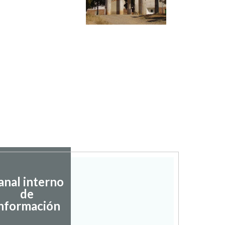
anal interno
de
nformación