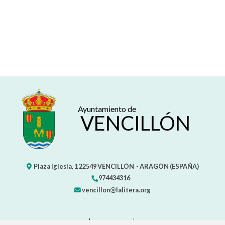
Ayuntamiento de
VENCILLÓN
Plaza Iglesia, 1
22549
VENCILLÓN
- ARAGÓN
(ESPAÑA)
974434316
vencillon@lalitera.org
CONTACTO
MAPA WEB
AVISO LEGAL