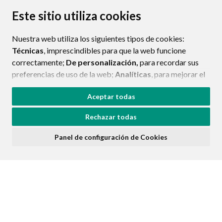
PROTECCIÓN DE DATOS
ACCESIBILIDAD
Este sitio utiliza cookies
POLÍTICA DE COOKIES
Nuestra web utiliza los siguientes tipos de cookies:
ENLACE EXTERNO AL CERTIFIC
Técnicas
, imprescindibles para que la web funcione
correctamente;
De personalización,
para recordar sus
preferencias de uso de la web;
Analíticas
, para mejorar el
funcionamiento de la web y sus servicios.
Aceptar todas
Si acepta pulsando el botón
“Aceptar todas”
Rechazar todas
consideramos que acepta su uso. Si pulsa el botón
“Rechazar todas”
o continúa navegando sin realizar
Panel de configuración de Cookies
ninguna acción, se guardarán las cookies técnicas
imprescindibles. Para personalizar sus preferencias
acceda al
“Panel de configuración de cookies”.
Puede consultar más información, cómo configurarlas y
posibles riesgos en nuestra
Política de Cookies
.