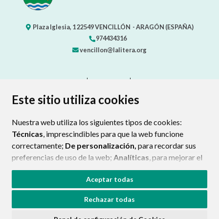
Plaza Iglesia, 1
22549
VENCILLÓN
- ARAGÓN
(ESPAÑA)
974434316
vencillon@lalitera.org
CONTACTO
MAPA WEB
AVISO LEGAL
PROTECCIÓN DE DATOS
ACCESIBILIDAD
Este sitio utiliza cookies
POLÍTICA DE COOKIES
Nuestra web utiliza los siguientes tipos de cookies:
ENLACE EXTERNO AL CERTIFIC
Técnicas
, imprescindibles para que la web funcione
correctamente;
De personalización,
para recordar sus
preferencias de uso de la web;
Analíticas
, para mejorar el
funcionamiento de la web y sus servicios.
Aceptar todas
Si acepta pulsando el botón
“Aceptar todas”
Rechazar todas
consideramos que acepta su uso. Si pulsa el botón
“Rechazar todas”
o continúa navegando sin realizar