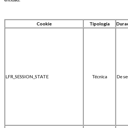
Cookie
Tipología
Dura
LFR_SESSION_STATE
Técnica
De se