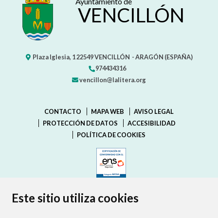
Ayuntamiento de
VENCILLÓN
Plaza Iglesia, 1
22549
VENCILLÓN
- ARAGÓN
(ESPAÑA)
974434316
vencillon@lalitera.org
CONTACTO
MAPA WEB
AVISO LEGAL
PROTECCIÓN DE DATOS
ACCESIBILIDAD
POLÍTICA DE COOKIES
ENLACE EXTERNO AL CERTIFIC
Este sitio utiliza cookies