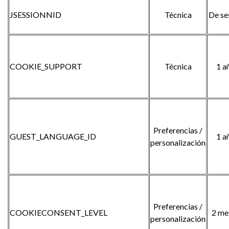
JSESSIONNID
Técnica
De se
COOKIE_SUPPORT
Técnica
1 a
Preferencias /
GUEST_LANGUAGE_ID
1 a
personalización
Preferencias /
COOKIECONSENT_LEVEL
2 me
personalización