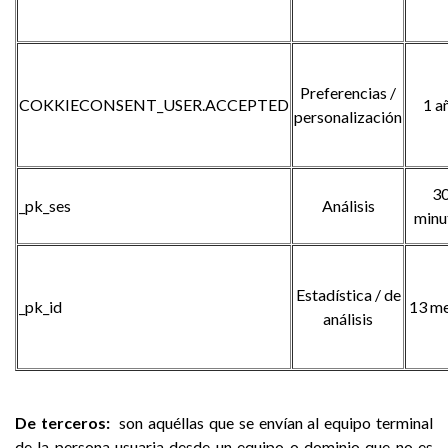
Preferencias /
COKKIECONSENT_USER.ACCEPTED
1 a
personalización
3
_pk_ses
Análisis
minu
Estadística / de
_pk_id
13 m
análisis
De terceros:
son aquéllas que se envían al equipo terminal
de la persona usuaria desde un equipo o dominio que no es