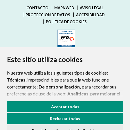
CONTACTO
MAPA WEB
AVISO LEGAL
PROTECCIÓN DE DATOS
ACCESIBILIDAD
POLÍTICA DE COOKIES
ENLACE EXTERNO AL CERTIFIC
Este sitio utiliza cookies
Nuestra web utiliza los siguientes tipos de cookies:
Técnicas
, imprescindibles para que la web funcione
correctamente;
De personalización,
para recordar sus
preferencias de uso de la web;
Analíticas
, para mejorar el
funcionamiento de la web y sus servicios.
Aceptar todas
Si acepta pulsando el botón
“Aceptar todas”
Rechazar todas
consideramos que acepta su uso. Si pulsa el botón
“Rechazar todas”
o continúa navegando sin realizar