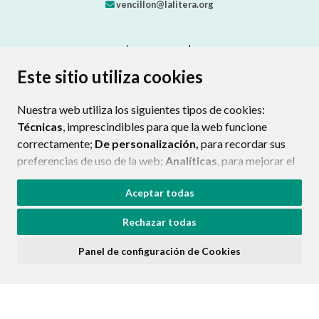
vencillon@lalitera.org
CONTACTO
MAPA WEB
AVISO LEGAL
PROTECCIÓN DE DATOS
ACCESIBILIDAD
Este sitio utiliza cookies
POLÍTICA DE COOKIES
Nuestra web utiliza los siguientes tipos de cookies:
ENLACE EXTERNO AL CERTIFIC
Técnicas
, imprescindibles para que la web funcione
correctamente;
De personalización,
para recordar sus
preferencias de uso de la web;
Analíticas
, para mejorar el
funcionamiento de la web y sus servicios.
Aceptar todas
Si acepta pulsando el botón
“Aceptar todas”
Rechazar todas
consideramos que acepta su uso. Si pulsa el botón
“Rechazar todas”
o continúa navegando sin realizar
Panel de configuración de Cookies
ninguna acción, se guardarán las cookies técnicas
imprescindibles. Para personalizar sus preferencias
acceda al
“Panel de configuración de cookies”.