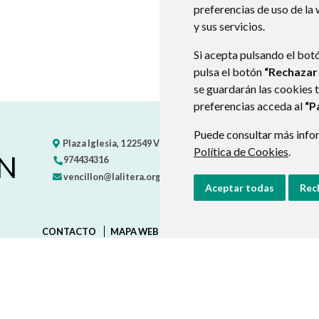
preferencias de uso de la
y sus servicios.
Si acepta pulsando el bot
pulsa el botón
“Rechazar
se guardarán las cookies 
preferencias acceda al
“P
Puede consultar más infor
Plaza Iglesia, 1
22549
VENCILLÓN
- ARAGÓN
(ESPAÑA)
Política de Cookies
.
N
974434316
vencillon@lalitera.org
Aceptar todas
Rec
CONTACTO
MAPA WEB
AVISO LEGAL
PROTECCIÓN D