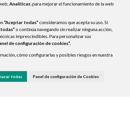
 web;
Analíticas
, para mejorar el funcionamiento de la web
ón
“Aceptar todas”
consideramos que acepta su uso. Si
 todas”
o continúa navegando sin realizar ninguna acción,
técnicas imprescindibles. Para personalizar sus
anel de configuración de cookies”.
mación, cómo configurarlas y posibles riesgos en nuestra
hazar todas
Panel de configuración de Cookies
E DATOS
ACCESIBILIDAD
POLÍTICA DE COOKIES
ENLACE EXTERNO A