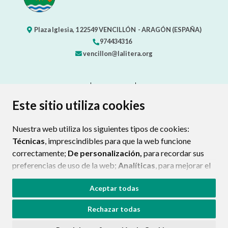
Plaza Iglesia, 1
22549
VENCILLÓN
- ARAGÓN
(ESPAÑA)
974434316
vencillon@lalitera.org
CONTACTO
MAPA WEB
AVISO LEGAL
PROTECCIÓN DE DATOS
ACCESIBILIDAD
Este sitio utiliza cookies
POLÍTICA DE COOKIES
Nuestra web utiliza los siguientes tipos de cookies:
ENLACE EXTERNO AL CERTIFIC
Técnicas
, imprescindibles para que la web funcione
correctamente;
De personalización,
para recordar sus
preferencias de uso de la web;
Analíticas
, para mejorar el
funcionamiento de la web y sus servicios.
Aceptar todas
Si acepta pulsando el botón
“Aceptar todas”
Rechazar todas
consideramos que acepta su uso. Si pulsa el botón
“Rechazar todas”
o continúa navegando sin realizar