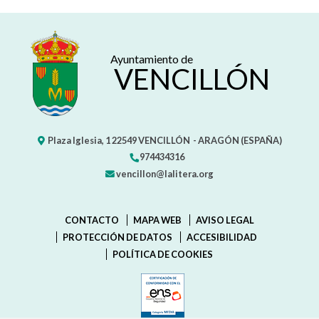
Ayuntamiento de
VENCILLÓN
Plaza Iglesia, 1
22549
VENCILLÓN
- ARAGÓN
(ESPAÑA)
974434316
vencillon@lalitera.org
CONTACTO
MAPA WEB
AVISO LEGAL
PROTECCIÓN DE DATOS
ACCESIBILIDAD
POLÍTICA DE COOKIES
ENLACE EXTERNO AL CERTIFIC