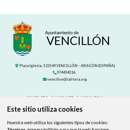
Ayuntamiento de
VENCILLÓN
Plaza Iglesia, 1
22549
VENCILLÓN
- ARAGÓN
(ESPAÑA)
974434316
vencillon@lalitera.org
CONTACTO
MAPA WEB
AVISO LEGAL
PROTECCIÓN DE DATOS
ACCESIBILIDAD
Este sitio utiliza cookies
POLÍTICA DE COOKIES
Nuestra web utiliza los siguientes tipos de cookies:
ENLACE EXTERNO AL CERTIFIC
Técnicas
, imprescindibles para que la web funcione