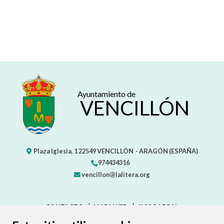
Ayuntamiento de
VENCILLÓN
Plaza Iglesia, 1
22549
VENCILLÓN
- ARAGÓN
(ESPAÑA)
974434316
vencillon@lalitera.org
CONTACTO
MAPA WEB
AVISO LEGAL
PROTECCIÓN DE DATOS
ACCESIBILIDAD