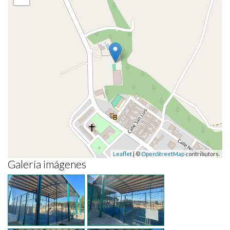
Leaflet
| ©
OpenStreetMap
contributors.
Galería imágenes