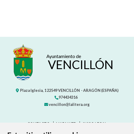
Ayuntamiento de
VENCILLÓN
Plaza Iglesia, 1
22549
VENCILLÓN
- ARAGÓN
(ESPAÑA)
974434316
vencillon@lalitera.org
CONTACTO
MAPA WEB
AVISO LEGAL
PROTECCIÓN DE DATOS
ACCESIBILIDAD