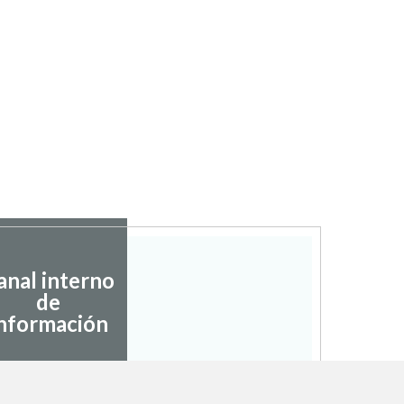
anal interno
de
nformación