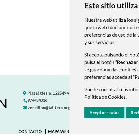
Este sitio utiliz
Nuestra web utiliza los si
que la web funcione corr
preferencias de uso de la
y sus servicios.
Si acepta pulsando el bot
pulsa el botón
“Rechazar
se guardarán las cookies 
preferencias acceda al
“P
Puede consultar más infor
Plaza Iglesia, 1
22549
VENCILLÓN
- ARAGÓN
(ESPAÑA)
Política de Cookies
.
N
974434316
vencillon@lalitera.org
Aceptar todas
Rec
CONTACTO
MAPA WEB
AVISO LEGAL
PROTECCIÓN D