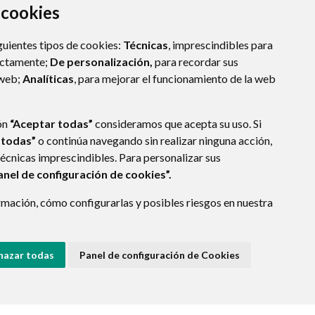
a cookies
guientes tipos de cookies:
Técnicas
, imprescindibles para
ectamente;
De personalización,
para recordar sus
 web;
Analíticas
, para mejorar el funcionamiento de la web
ón
“Aceptar todas”
consideramos que acepta su uso. Si
 todas”
o continúa navegando sin realizar ninguna acción,
técnicas imprescindibles. Para personalizar sus
anel de configuración de cookies”.
mación, cómo configurarlas y posibles riesgos en nuestra
hazar todas
Panel de configuración de Cookies
E DATOS
ACCESIBILIDAD
POLÍTICA DE COOKIES