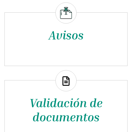
05·01·2027 a 06·01·2027
01:00
Avisos