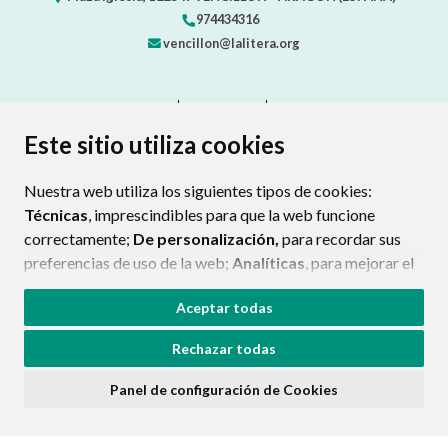
VENCILLÓN
Plaza Iglesia, 1
22549
VENCILLÓN
- ARAGÓN
(ESPAÑA)
974434316
Este sitio utiliza cookies
vencillon@lalitera.org
Nuestra web utiliza los siguientes tipos de cookies:
Técnicas
, imprescindibles para que la web funcione
CONTACTO
MAPA WEB
AVISO LEGAL
correctamente;
De personalización,
para recordar sus
PROTECCIÓN DE DATOS
ACCESIBILIDAD
preferencias de uso de la web;
Analíticas
, para mejorar el
POLÍTICA DE COOKIES
funcionamiento de la web y sus servicios.
ENLACE EXTERNO AL CERTIFIC
Aceptar todas
Si acepta pulsando el botón
“Aceptar todas”
Rechazar todas
consideramos que acepta su uso. Si pulsa el botón
“Rechazar todas”
o continúa navegando sin realizar
Panel de configuración de Cookies
ninguna acción, se guardarán las cookies técnicas
imprescindibles. Para personalizar sus preferencias
acceda al
“Panel de configuración de cookies”.