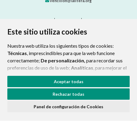
vencillon@lalitera.org
CONTACTO
MAPA WEB
AVISO LEGAL
PROTECCIÓN DE DATOS
ACCESIBILIDAD
Este sitio utiliza cookies
POLÍTICA DE COOKIES
Nuestra web utiliza los siguientes tipos de cookies:
ENLACE EXTERNO AL CERTIFIC
Técnicas
, imprescindibles para que la web funcione
correctamente;
De personalización,
para recordar sus
preferencias de uso de la web;
Analíticas
, para mejorar el
funcionamiento de la web y sus servicios.
Aceptar todas
Si acepta pulsando el botón
“Aceptar todas”
Rechazar todas
consideramos que acepta su uso. Si pulsa el botón
“Rechazar todas”
o continúa navegando sin realizar
Panel de configuración de Cookies
ninguna acción, se guardarán las cookies técnicas
imprescindibles. Para personalizar sus preferencias
acceda al
“Panel de configuración de cookies”.
Puede consultar más información, cómo configurarlas y