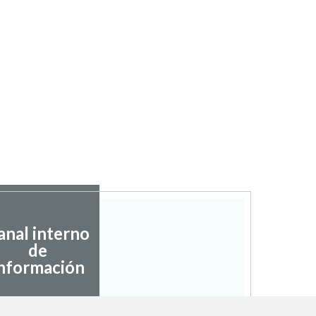
anal interno
de
nformación