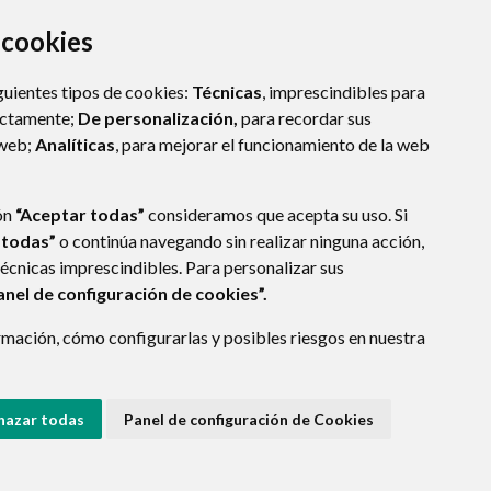
a cookies
guientes tipos de cookies:
Técnicas
, imprescindibles para
ectamente;
De personalización,
para recordar sus
 web;
Analíticas
, para mejorar el funcionamiento de la web
ón
“Aceptar todas”
consideramos que acepta su uso. Si
 todas”
o continúa navegando sin realizar ninguna acción,
técnicas imprescindibles. Para personalizar sus
anel de configuración de cookies”.
mación, cómo configurarlas y posibles riesgos en nuestra
hazar todas
Panel de configuración de Cookies
E DATOS
ACCESIBILIDAD
POLÍTICA DE COOKIES