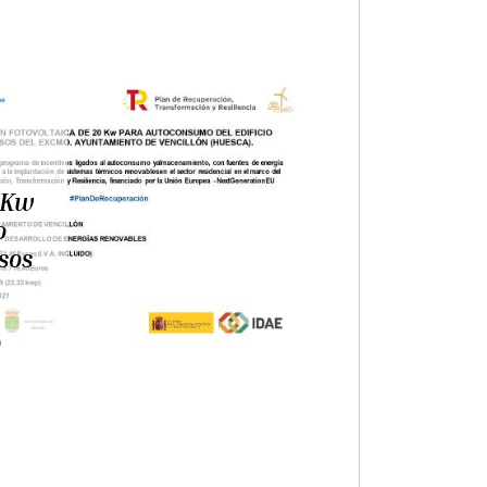
A
cipal
25,