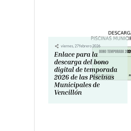
viernes, 13 febrero 2026
Instalación
fotovoltaica de 5 Kw
para autoconsumo de
local social
polivalente de
Vencillón