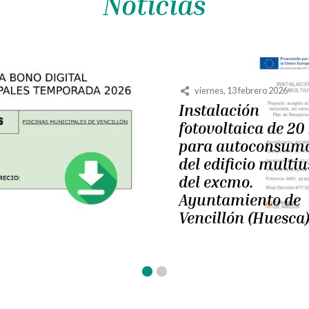
Noticias
CONCERTACIÓN
ECONÓMICA
MUNICIPAL 2025,
SUMINISTROS
ENERGÉTICOS Y
MANTENIMIENTO
CORRECTIVO DE L
DPH:
Concertación Económica Muni
de suministros energéticos y
mantenimiento correctivo 20
destinado a financiar gasto
corriente por suministros...