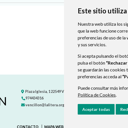
Este sitio utiliz
Nuestra web utiliza los si
que la web funcione corr
preferencias de uso de la
y sus servicios.
Si acepta pulsando el bot
pulsa el botón
“Rechazar
se guardarán las cookies 
preferencias acceda al
“P
Puede consultar más infor
Plaza Iglesia, 1
22549
VENCILLÓN
- ARAGÓN
(ESPAÑA)
Política de Cookies
.
N
974434316
vencillon@lalitera.org
Aceptar todas
Rec
CONTACTO
MAPA WEB
AVISO LEGAL
PROTECCIÓN D