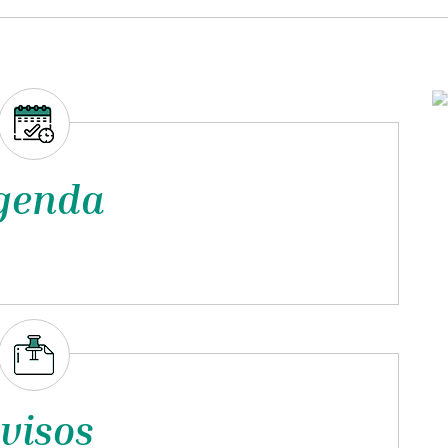
genda
visos