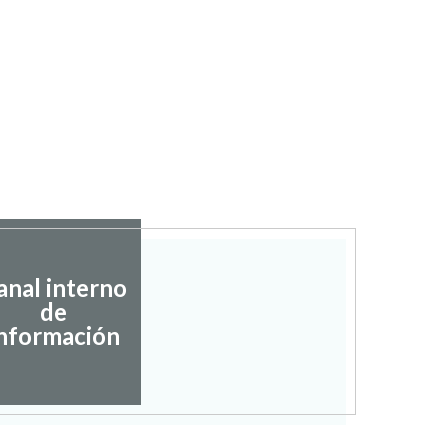
anal interno
de
nformación