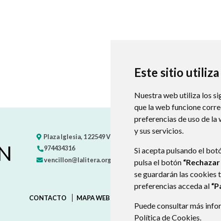
Este sitio utiliz
Nuestra web utiliza los si
que la web funcione corr
preferencias de uso de la
y sus servicios.
Plaza Iglesia, 1
22549
VENCILLÓN
- ARAGÓN
(ESPAÑA)
N
974434316
Si acepta pulsando el bot
vencillon@lalitera.org
pulsa el botón
“Rechazar
se guardarán las cookies 
preferencias acceda al
“P
CONTACTO
MAPA WEB
AVISO LEGAL
PROTECCIÓN D
Puede consultar más infor
Política de Cookies
.