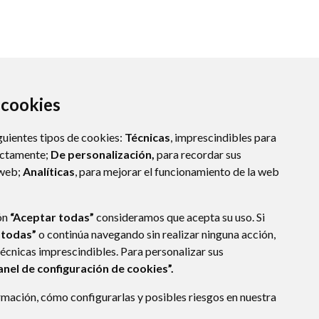
a cookies
guientes tipos de cookies:
Técnicas
, imprescindibles para
ectamente;
De personalización,
para recordar sus
 web;
Analíticas
, para mejorar el funcionamiento de la web
ón
“Aceptar todas”
consideramos que acepta su uso. Si
 todas”
o continúa navegando sin realizar ninguna acción,
técnicas imprescindibles. Para personalizar sus
anel de configuración de cookies”.
E DATOS
ACCESIBILIDAD
POLÍTICA DE COOKIES
mación, cómo configurarlas y posibles riesgos en nuestra
ENLACE EXTERNO A