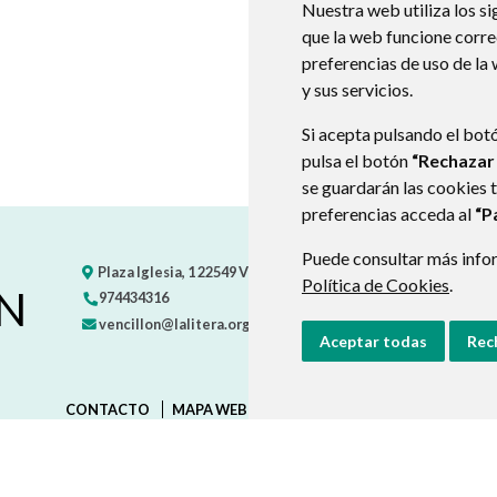
Nuestra web utiliza los si
que la web funcione corr
preferencias de uso de la
y sus servicios.
Si acepta pulsando el bot
pulsa el botón
“Rechazar
se guardarán las cookies 
preferencias acceda al
“P
Puede consultar más infor
Plaza Iglesia, 1
22549
VENCILLÓN
- ARAGÓN
(ESPAÑA)
Política de Cookies
.
N
974434316
vencillon@lalitera.org
Aceptar todas
Rec
CONTACTO
MAPA WEB
AVISO LEGAL
PROTECCIÓN D