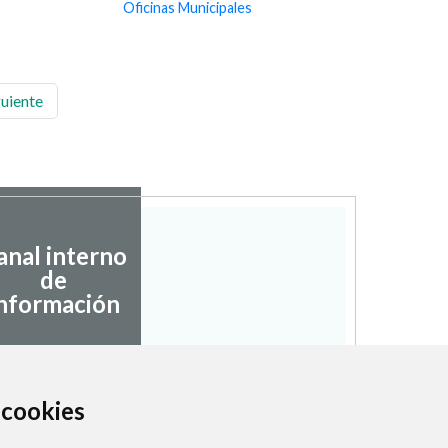
Oficinas Municipales
guiente
anal interno
de
nformación
a cookies