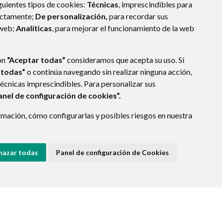
guientes tipos de cookies:
Técnicas
, imprescindibles para
ectamente;
De personalización,
para recordar sus
 web;
Analíticas
, para mejorar el funcionamiento de la web
ón
“Aceptar todas”
consideramos que acepta su uso. Si
 todas”
o continúa navegando sin realizar ninguna acción,
técnicas imprescindibles. Para personalizar sus
anel de configuración de cookies”.
mación, cómo configurarlas y posibles riesgos en nuestra
hazar todas
Panel de configuración de Cookies
E DATOS
ACCESIBILIDAD
POLÍTICA DE COOKIES
ENLACE EXTERNO A